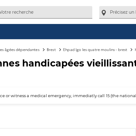
es âgées dépendantes
Brest
Ehpad lgo les quatre moulins - brest
es handicapées vieillissan
ience or witness a medical emergency, immediatly call 15 (the nation