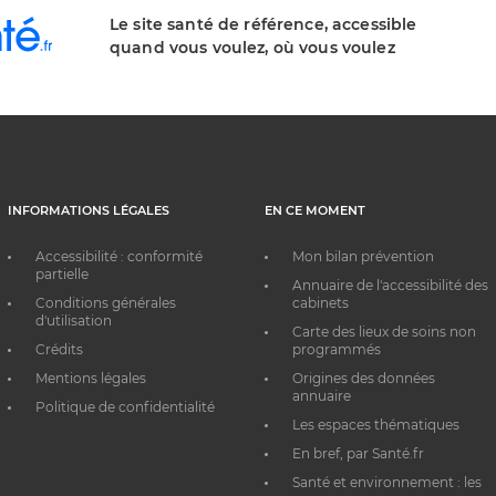
Le site santé de référence, accessible
quand vous voulez, où vous voulez
INFORMATIONS LÉGALES
EN CE MOMENT
Accessibilité : conformité
Mon bilan prévention
partielle
Annuaire de l'accessibilité des
Conditions générales
cabinets
d'utilisation
Carte des lieux de soins non
Crédits
programmés
Mentions légales
Origines des données
annuaire
Politique de confidentialité
Les espaces thématiques
En bref, par Santé.fr
Santé et environnement : les