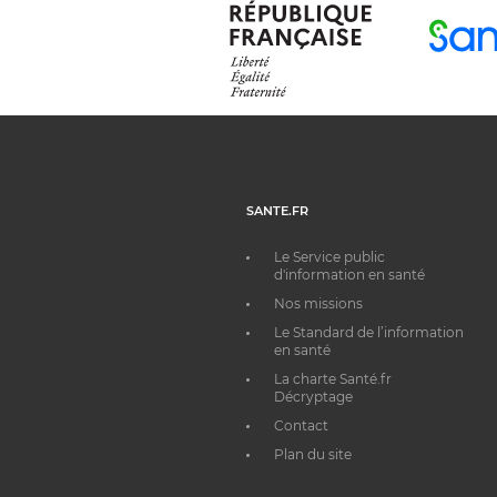
SANTE.FR
Le Service public
d'information en santé
Nos missions
Le Standard de l’information
en santé
La charte Santé.fr
Décryptage
Contact
Plan du site