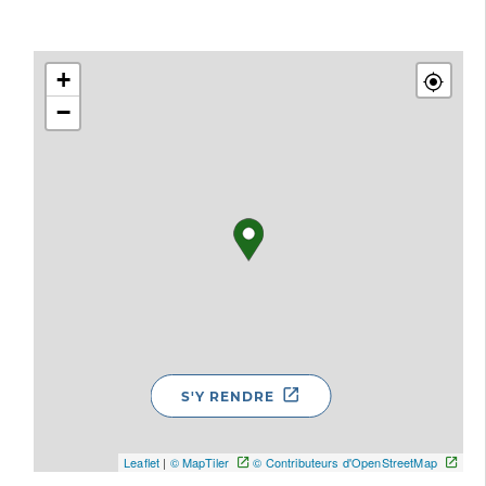
+
−
S'Y RENDRE
Leaflet
|
© MapTiler
© Contributeurs d'OpenStreetMap