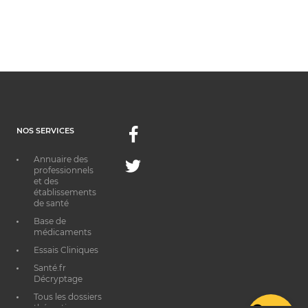
NOS SERVICES
Facebook
Annuaire des
Twitter
professionnels
et des
établissements
de santé
Base de
médicaments
Essais Cliniques
Santé.fr
Décryptage
Tous les dossiers
thématiques