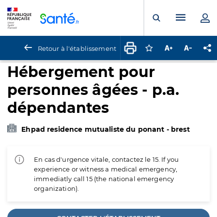
Panneau de gestion des cookies
Menu pr
Ouvrir la rech
Retour à l'établissement
Connectez-vous pour
Augmenter la t
Diminuer 
Pa
Hébergement pour
personnes âgées - p.a.
dépendantes
Ehpad residence mutualiste du ponant - brest
En cas d'urgence vitale, contactez le 15. If you
experience or witness a medical emergency,
immediatly call 15 (the national emergency
organization).