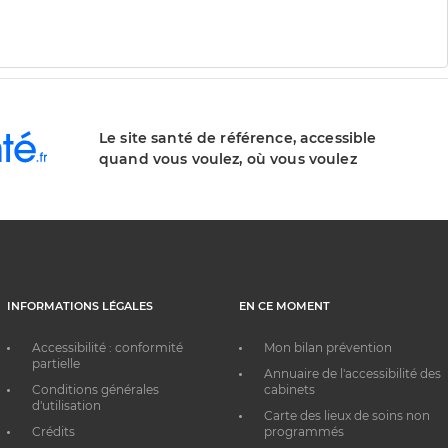
Le site santé de référence, accessible
quand vous voulez, où vous voulez
INFORMATIONS LÉGALES
EN CE MOMENT
Accessibilité : conformité
Mon bilan prévention
partielle
Annuaire de l'accessibilité des
Conditions générales
cabinets
d'utilisation
Carte des lieux de soins non
Crédits
programmés