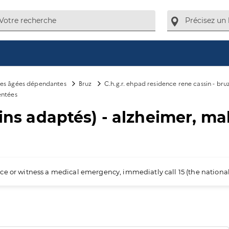
es âgées dépendantes
Bruz
C.h.g.r. ehpad residence rene cassin - bru
entées
oins adaptés) - alzheimer, m
ience or witness a medical emergency, immediatly call 15 (the nation