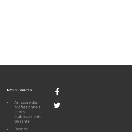
NOS SERVICES
Facebook
Annuaire des
Twitter
professionnels
et des
établissements
de santé
Base de