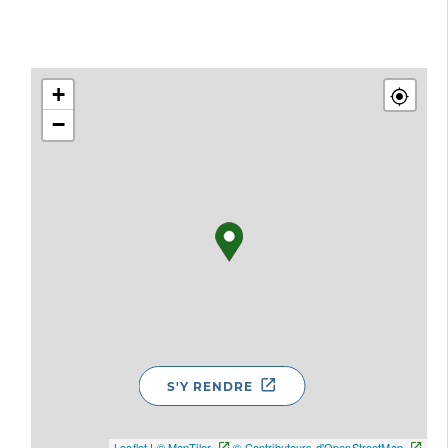
+
−
S'Y RENDRE
Leaflet
|
© MapTiler
© Contributeurs d'OpenStreetMap