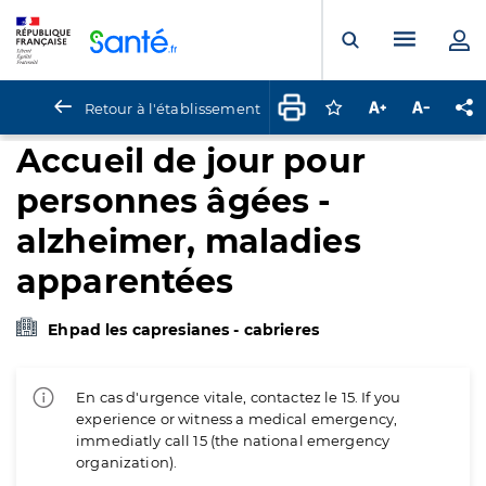
Panneau de gestion des cookies
Menu pr
Ouvrir la rech
Retour à l'établissement
Connectez-vous pour
Augmenter la t
Diminuer 
Pa
Accueil de jour pour
personnes âgées -
alzheimer, maladies
apparentées
Ehpad les capresianes - cabrieres
En cas d'urgence vitale, contactez le 15. If you
experience or witness a medical emergency,
immediatly call 15 (the national emergency
organization).