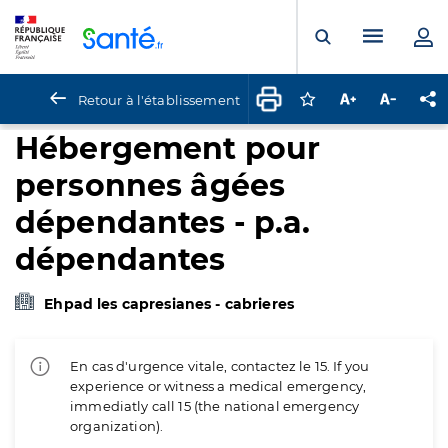
Panneau de gestion des cookies
Menu pr
Ouvrir la rech
Retour à l'établissement
Connectez-vous pour
Augmenter la t
Diminuer 
Pa
Hébergement pour
personnes âgées
dépendantes - p.a.
dépendantes
Ehpad les capresianes - cabrieres
En cas d'urgence vitale, contactez le 15. If you
experience or witness a medical emergency,
immediatly call 15 (the national emergency
organization).