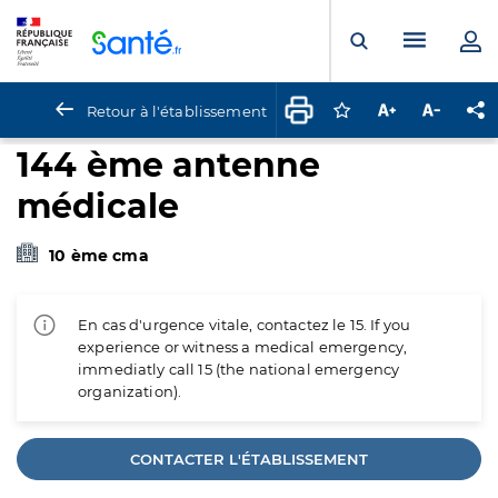
Panneau de gestion des cookies
Menu pr
Ouvrir la rech
Retour à l'établissement
Connectez-vous pour
Augmenter la t
Diminuer 
Pa
144 ème antenne
médicale
10 ème cma
En cas d'urgence vitale, contactez le 15. If you
experience or witness a medical emergency,
immediatly call 15 (the national emergency
organization).
CONTACTER L'ÉTABLISSEMENT