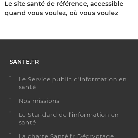
Le site santé de référence, accessible
quand vous voulez, où vous voulez
SANTE.FR
Le Service public d'information en
santé
Nos missions
Le Standard de l’information en
santé
La charte Santé.fr Décryptage