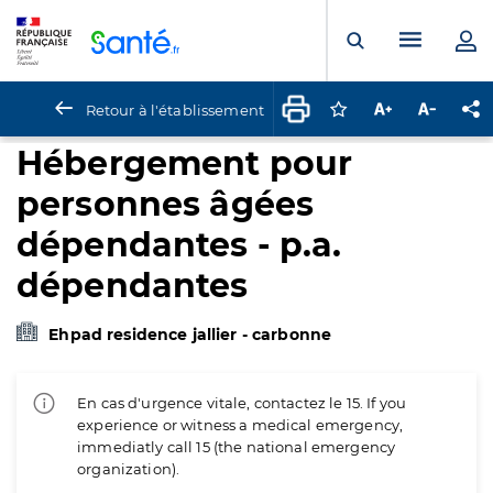
Panneau de gestion des cookies
Menu pr
Ouvrir la rech
Retour à l'établissement
Connectez-vous pour
Augmenter la t
Diminuer 
Pa
Hébergement pour
personnes âgées
dépendantes - p.a.
dépendantes
Ehpad residence jallier - carbonne
En cas d'urgence vitale, contactez le 15. If you
experience or witness a medical emergency,
immediatly call 15 (the national emergency
organization).