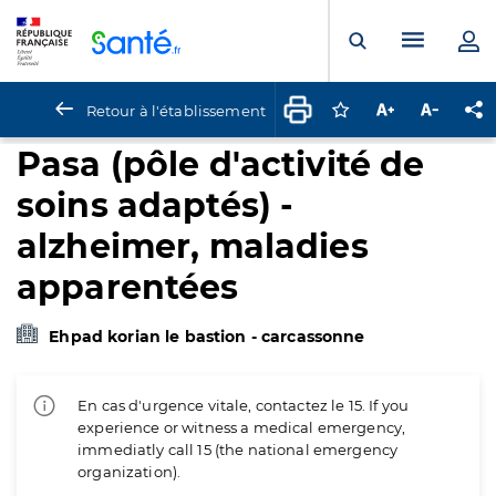
Panneau de gestion des cookies
Menu pr
Ouvrir la rech
Retour à l'établissement
Connectez-vous pour
Augmenter la t
Diminuer 
Pa
Pasa (pôle d'activité de
soins adaptés) -
alzheimer, maladies
apparentées
Ehpad korian le bastion - carcassonne
En cas d'urgence vitale, contactez le 15. If you
experience or witness a medical emergency,
immediatly call 15 (the national emergency
organization).