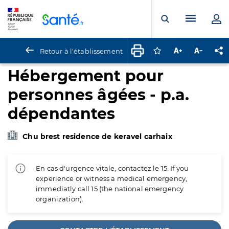
Panneau de gestion des cookies
Menu pr
Ouvrir la rech
Retour à l'établissement
Connectez-vous pour
Augmenter la t
Diminuer 
Pa
Hébergement pour
personnes âgées - p.a.
dépendantes
Chu brest residence de keravel carhaix
En cas d'urgence vitale, contactez le 15. If you
experience or witness a medical emergency,
immediatly call 15 (the national emergency
organization).