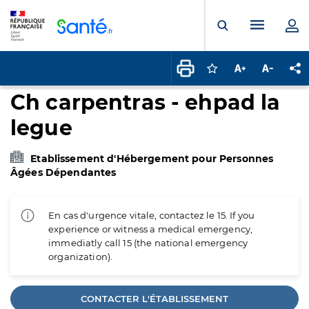
Panneau de gestion des cookies
Menu pr
Ouvrir la rech
Connectez-vous pour
Augmenter la t
Diminuer 
Pa
Ch carpentras - ehpad la
legue
Etablissement d'Hébergement pour Personnes
Âgées Dépendantes
En cas d'urgence vitale, contactez le 15. If you
experience or witness a medical emergency,
immediatly call 15 (the national emergency
organization).
CONTACTER L'ÉTABLISSEMENT