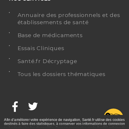
Annuaire des professionnels et des
établissements de santé
Base de médicaments
Essais Cliniques
Santé.fr Décryptage
Tous les dossiers thématiques
Facebook
Twitter
G
Afin d’améliorer votre expérience de navigation, Santé.fr utilise des cookies
destinés à faire des statistiques, à conserver vos informations de connexion
ou à adapter les fonctionnalités. Pour en savoir plus sur la finalité précise de