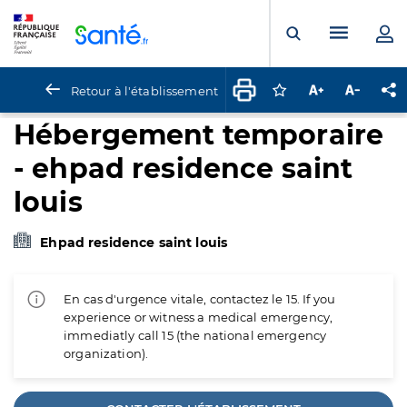
Panneau de gestion des cookies
Menu pr
Ouvrir la rech
Retour à l'établissement
Connectez-vous pour
Augmenter la t
Diminuer 
Pa
Hébergement temporaire
- ehpad residence saint
louis
Ehpad residence saint louis
En cas d'urgence vitale, contactez le 15. If you
experience or witness a medical emergency,
immediatly call 15 (the national emergency
organization).