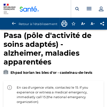
Panneau de gestion des cookies
Menu pr
Ouvrir la rech
Retour à l'établissement
Connectez-vous pour
Augmenter la t
Diminuer 
Pa
Pasa (pôle d'activité de
soins adaptés) -
alzheimer, maladies
apparentées
Ehpad korian les bles d'or - castelnau-de-levis
En cas d'urgence vitale, contactez le 15. If you
experience or witness a medical emergency,
immediatly call 15 (the national emergency
organization).