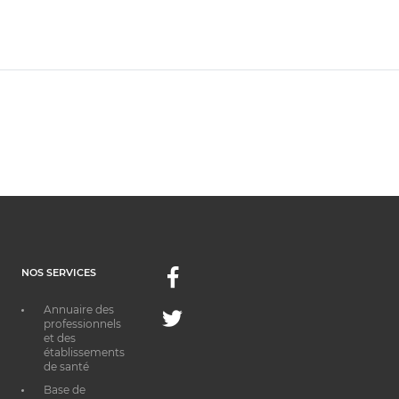
NOS SERVICES
Facebook
Annuaire des
Twitter
professionnels
et des
établissements
de santé
Base de