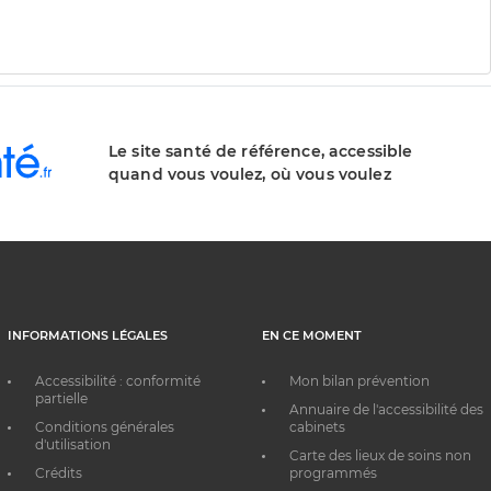
Le site santé de référence, accessible
quand vous voulez, où vous voulez
INFORMATIONS LÉGALES
EN CE MOMENT
Accessibilité : conformité
Mon bilan prévention
partielle
Annuaire de l'accessibilité des
Conditions générales
cabinets
d'utilisation
Carte des lieux de soins non
Crédits
programmés