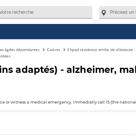
es âgées dépendantes
Castres
Ehpad residence emilie de villeneuve -
entées
oins adaptés) - alzheimer, m
ience or witness a medical emergency, immediatly call 15 (the nation