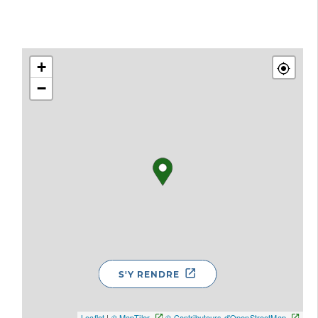
+
−
S'Y RENDRE
Leaflet
|
© MapTiler
© Contributeurs d'OpenStreetMap