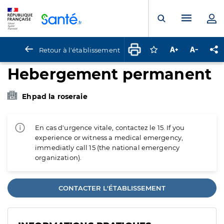
Panneau de gestion des cookies
Menu pr
Ouvrir la rech
Retour à l'établissement
Connectez-vous pour
Augmenter la t
Diminuer 
Pa
Hebergement permanent
Ehpad la roseraie
En cas d'urgence vitale, contactez le 15. If you
experience or witness a medical emergency,
immediatly call 15 (the national emergency
organization).
CONTACTER L'ÉTABLISSEMENT