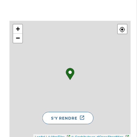
+
−
S'Y RENDRE
Leaflet
|
© MapTiler
© Contributeurs d'OpenStreetMap