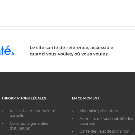
Le site santé de référence, accessible
quand vous voulez, où vous voulez
INFORMATIONS LÉGALES
EN CE MOMENT
Accessibilité : conformité
Mon bilan prévention
partielle
Annuaire de l'accessibilité des
Conditions générales
cabinets
d'utilisation
Carte des lieux de soins non