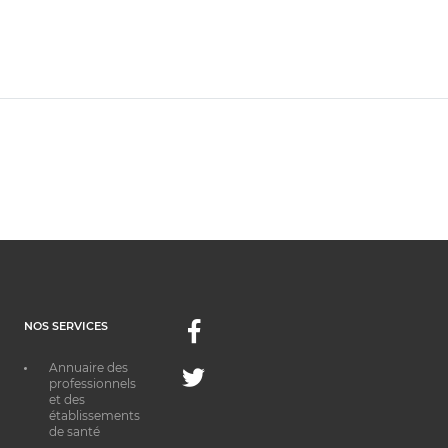
NOS SERVICES
Facebook
Annuaire des
Twitter
professionnels
et des
établissements
de santé