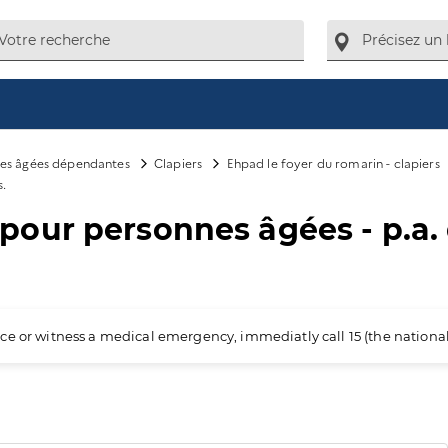
es âgées dépendantes
Clapiers
Ehpad le foyer du romarin - clapiers
.
our personnes âgées - p.a.
ience or witness a medical emergency, immediatly call 15 (the nation