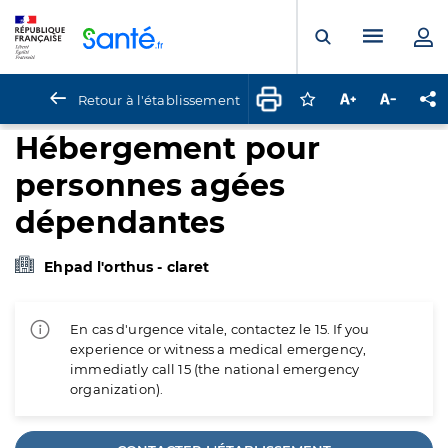
Panneau de gestion des cookies
Menu pr
Ouvrir la rech
Retour à l'établissement
Connectez-vous pour
Augmenter la t
Diminuer 
Pa
Hébergement pour
personnes agées
dépendantes
Ehpad l'orthus - claret
En cas d'urgence vitale, contactez le 15. If you
experience or witness a medical emergency,
immediatly call 15 (the national emergency
organization).