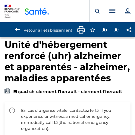
Panneau de gestion des cookies
Menu pr
Ouvrir la rech
Retour à l'établissement
Connectez-vous pour
Augmenter la t
Diminuer 
Pa
Unité d'hébergement
renforcé (uhr) alzheimer
et apparentés - alzheimer,
maladies apparentées
Ehpad ch clermont l'herault - clermont-l'herault
En cas d'urgence vitale, contactez le 15. If you
experience or witness a medical emergency,
immediatly call 15 (the national emergency
organization).