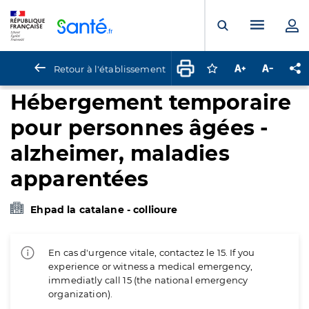
Panneau de gestion des cookies
Menu pr
Ouvrir la rech
Retour à l'établissement
Connectez-vous pour
Augmenter la t
Diminuer 
Pa
Hébergement temporaire
pour personnes âgées -
alzheimer, maladies
apparentées
Ehpad la catalane - collioure
En cas d'urgence vitale, contactez le 15. If you
experience or witness a medical emergency,
immediatly call 15 (the national emergency
organization).