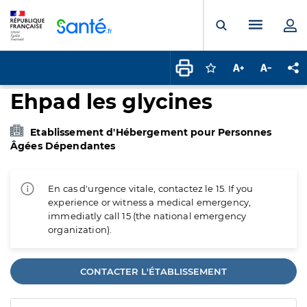
Panneau de gestion des cookies
Menu pr
Ouvrir la rech
Connectez-vous pour
Augmenter la t
Diminuer 
Pa
Ehpad les glycines
Etablissement d'Hébergement pour Personnes
Âgées Dépendantes
En cas d'urgence vitale, contactez le 15. If you
experience or witness a medical emergency,
immediatly call 15 (the national emergency
organization).
CONTACTER L'ÉTABLISSEMENT