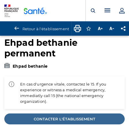
Panneau de gestion des cookies
Menu pr
Ouvrir la rech
Retour à l'établissement
Connectez-vous pour
Augmenter la t
Diminuer 
Pa
Ehpad bethanie
permanent
Ehpad bethanie
En cas d'urgence vitale, contactez le 15. If you
experience or witness a medical emergency,
immediatly call 15 (the national emergency
organization).
CONTACTER L'ÉTABLISSEMENT