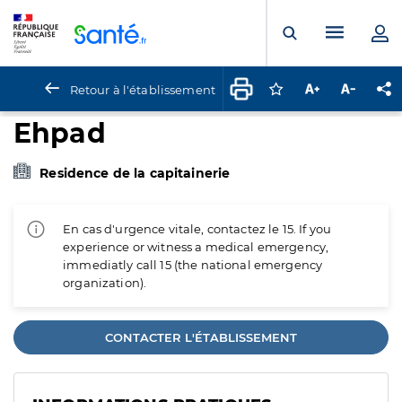
Panneau de gestion des cookies
Menu pr
Ouvrir la rech
Retour à l'établissement
Connectez-vous pour
Augmenter la t
Diminuer 
Pa
Ehpad
Residence de la capitainerie
En cas d'urgence vitale, contactez le 15. If you
experience or witness a medical emergency,
immediatly call 15 (the national emergency
organization).
CONTACTER L'ÉTABLISSEMENT