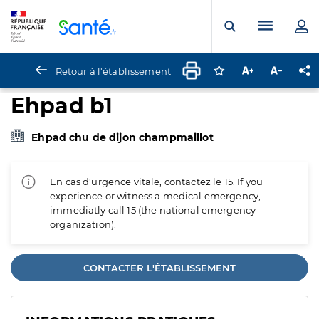
Panneau de gestion des cookies
Menu pr
Ouvrir la rech
Retour à l'établissement
Connectez-vous pour
Augmenter la t
Diminuer 
Pa
Ehpad b1
Ehpad chu de dijon champmaillot
En cas d'urgence vitale, contactez le 15. If you
experience or witness a medical emergency,
immediatly call 15 (the national emergency
organization).
CONTACTER L'ÉTABLISSEMENT