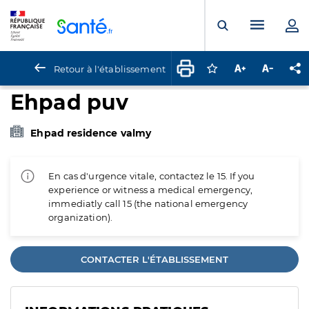
Panneau de gestion des cookies
Menu pr
Ouvrir la rech
Retour à l'établissement
Connectez-vous pour
Augmenter la t
Diminuer 
Pa
Ehpad puv
Ehpad residence valmy
En cas d'urgence vitale, contactez le 15. If you
experience or witness a medical emergency,
immediatly call 15 (the national emergency
organization).
CONTACTER L'ÉTABLISSEMENT