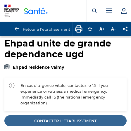
Panneau de gestion des cookies
Menu pr
Ouvrir la rech
Retour à l'établissement
Connectez-vous pour
Augmenter la t
Diminuer 
Pa
Ehpad unite de grande
dependance ugd
Ehpad residence valmy
En cas d'urgence vitale, contactez le 15. If you
experience or witness a medical emergency,
immediatly call 15 (the national emergency
organization).
CONTACTER L'ÉTABLISSEMENT