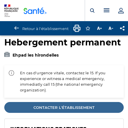
Panneau de gestion des cookies
Menu pr
Ouvrir la rech
Retour à l'établissement
Connectez-vous pour
Augmenter la t
Diminuer 
Pa
Hebergement permanent
Ehpad les hirondelles
En cas d'urgence vitale, contactez le 15. If you
experience or witness a medical emergency,
immediatly call 15 (the national emergency
organization).
CONTACTER L'ÉTABLISSEMENT