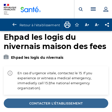
Panneau de gestion des cookies
Menu pr
Ouvrir la rech
Retour à l'établissement
Connectez-vous pour
Augmenter la t
Diminuer 
Pa
Ehpad les logis du
nivernais maison des fees
Ehpad les logis du nivernais
En cas d'urgence vitale, contactez le 15. If you
experience or witness a medical emergency,
immediatly call 15 (the national emergency
organization).
CONTACTER L'ÉTABLISSEMENT