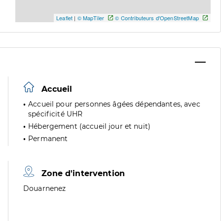
Leaflet
|
© MapTiler
© Contributeurs d'OpenStreetMap
Accueil
Accueil pour personnes âgées dépendantes, avec
spécificité UHR
Hébergement (accueil jour et nuit)
Permanent
Zone d'intervention
Zone
Douarnenez
de
division