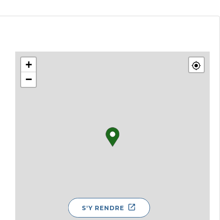
+
−
S'Y RENDRE