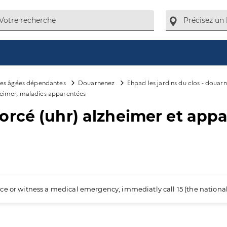
es âgées dépendantes
Douarnenez
Ehpad les jardins du clos - douar
heimer, maladies apparentées
rcé (uhr) alzheimer et appa
ience or witness a medical emergency, immediatly call 15 (the nation