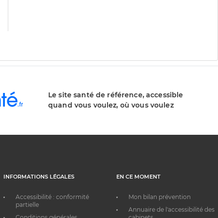
Le site santé de référence, accessible
quand vous voulez, où vous voulez
INFORMATIONS LÉGALES
EN CE MOMENT
Accessibilité : conformité
Mon bilan prévention
partielle
Annuaire de l'accessibilité des
Conditions générales
cabinets