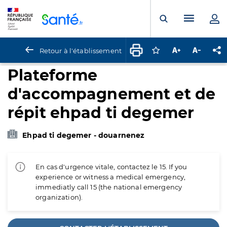
Panneau de gestion des cookies
Menu pr
Ouvrir la rech
Retour à l'établissement
Connectez-vous pour
Augmenter la t
Diminuer 
Pa
Plateforme
d'accompagnement et de
répit ehpad ti degemer
Ehpad ti degemer - douarnenez
En cas d'urgence vitale, contactez le 15. If you
experience or witness a medical emergency,
immediatly call 15 (the national emergency
organization).