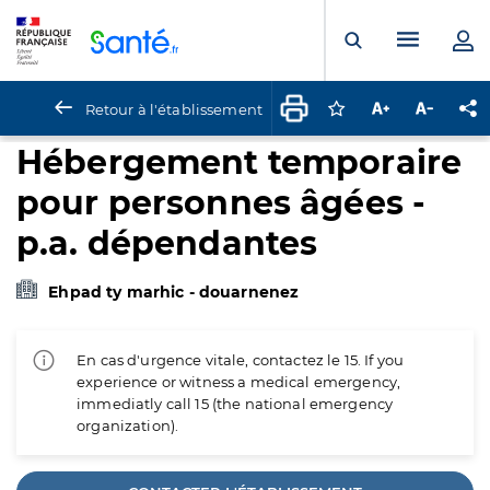
Panneau de gestion des cookies
Menu pr
Ouvrir la rech
Retour à l'établissement
Connectez-vous pour
Augmenter la t
Diminuer 
Pa
Hébergement temporaire
pour personnes âgées -
p.a. dépendantes
Ehpad ty marhic - douarnenez
En cas d'urgence vitale, contactez le 15. If you
experience or witness a medical emergency,
immediatly call 15 (the national emergency
organization).