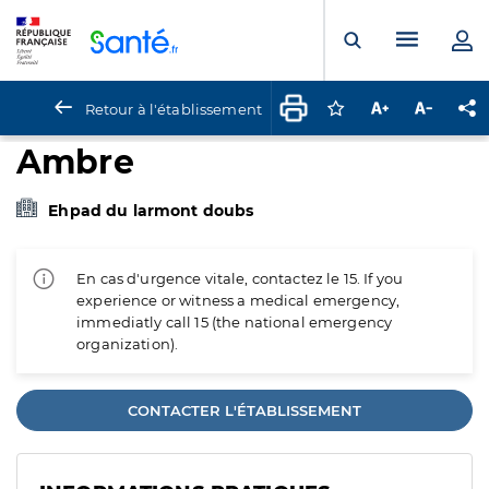
Panneau de gestion des cookies
Menu pr
Ouvrir la rech
Retour à l'établissement
Connectez-vous pour
Augmenter la t
Diminuer 
Pa
Ambre
Ehpad du larmont doubs
En cas d'urgence vitale, contactez le 15. If you
experience or witness a medical emergency,
immediatly call 15 (the national emergency
organization).
CONTACTER L'ÉTABLISSEMENT