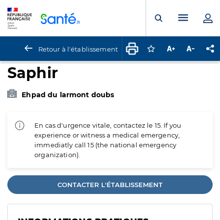
Panneau de gestion des cookies
Menu pr
Ouvrir la rech
Retour à l'établissement
Connectez-vous pour
Augmenter la t
Diminuer 
Pa
Saphir
Ehpad du larmont doubs
En cas d'urgence vitale, contactez le 15. If you
experience or witness a medical emergency,
immediatly call 15 (the national emergency
organization).
CONTACTER L'ÉTABLISSEMENT