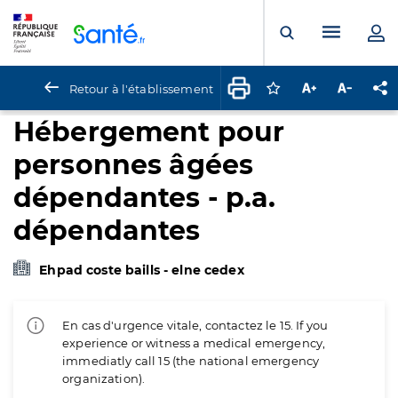
Panneau de gestion des cookies
Menu pr
Ouvrir la rech
Retour à l'établissement
Connectez-vous pour
Augmenter la t
Diminuer 
Pa
Hébergement pour
personnes âgées
dépendantes - p.a.
dépendantes
Ehpad coste baills - elne cedex
En cas d'urgence vitale, contactez le 15. If you
experience or witness a medical emergency,
immediatly call 15 (the national emergency
organization).