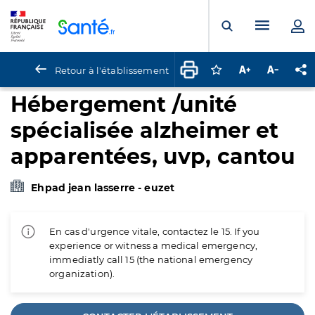
Panneau de gestion des cookies
Menu pr
Ouvrir la rech
Retour à l'établissement
Connectez-vous pour
Augmenter la t
Diminuer 
Pa
Hébergement /unité
spécialisée alzheimer et
apparentées, uvp, cantou
Ehpad jean lasserre - euzet
En cas d'urgence vitale, contactez le 15. If you
experience or witness a medical emergency,
immediatly call 15 (the national emergency
organization).