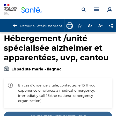
Panneau de gestion des cookies
Menu pr
Ouvrir la rech
Retour à l'établissement
Connectez-vous pour
Augmenter la t
Diminuer 
Pa
Hébergement /unité
spécialisée alzheimer et
apparentées, uvp, cantou
Ehpad ste marie - flagnac
En cas d'urgence vitale, contactez le 15. If you
experience or witness a medical emergency,
immediatly call 15 (the national emergency
organization).