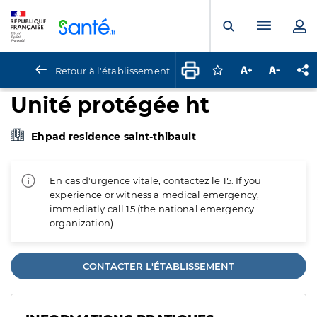
Panneau de gestion des cookies
Menu pr
Ouvrir la rech
Retour à l'établissement
Connectez-vous pour
Augmenter la t
Diminuer 
Pa
Unité protégée ht
Ehpad residence saint-thibault
En cas d'urgence vitale, contactez le 15. If you
experience or witness a medical emergency,
immediatly call 15 (the national emergency
organization).
CONTACTER L'ÉTABLISSEMENT