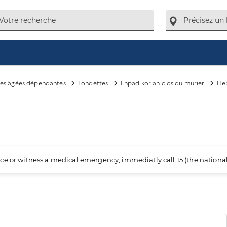
es âgées dépendantes
Fondettes
Ehpad korian clos du murier
He
ience or witness a medical emergency, immediatly call 15 (the nation