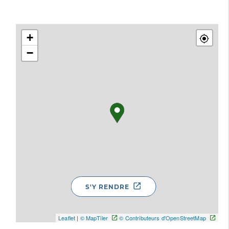
+
−
S'Y RENDRE
Leaflet
|
© MapTiler
© Contributeurs d'OpenStreetMap