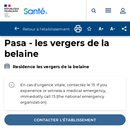
Panneau de gestion des cookies
Menu pr
Ouvrir la rech
Retour à l'établissement
Connectez-vous pour
Augmenter la t
Diminuer 
Pa
Pasa - les vergers de la
belaine
Residence les vergers de la belaine
En cas d'urgence vitale, contactez le 15. If you
experience or witness a medical emergency,
immediatly call 15 (the national emergency
organization).
CONTACTER L'ÉTABLISSEMENT