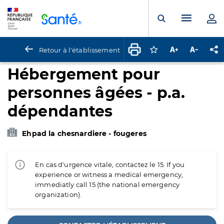
Panneau de gestion des cookies
Menu pr
Ouvrir la rech
Retour à l'établissement
Connectez-vous pour
Augmenter la t
Diminuer 
Pa
Hébergement pour
personnes âgées - p.a.
dépendantes
Ehpad la chesnardiere - fougeres
En cas d'urgence vitale, contactez le 15. If you
experience or witness a medical emergency,
immediatly call 15 (the national emergency
organization).