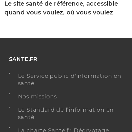
Le site santé de référence, accessible
quand vous voulez, où vous voulez
SANTE.FR
Le Service public d'information en
santé
Nos missions
Le Standard de l’information en
santé
La charte Santé.fr Décryptage