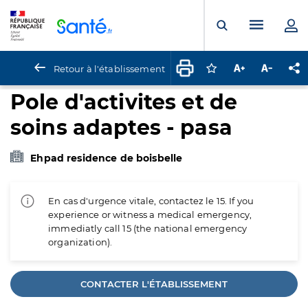
Panneau de gestion des cookies
Menu pr
Ouvrir la rech
Retour à l'établissement
Connectez-vous pour
Augmenter la t
Diminuer 
Pa
Pole d'activites et de
soins adaptes - pasa
Ehpad residence de boisbelle
En cas d'urgence vitale, contactez le 15. If you
experience or witness a medical emergency,
immediatly call 15 (the national emergency
organization).
CONTACTER L'ÉTABLISSEMENT