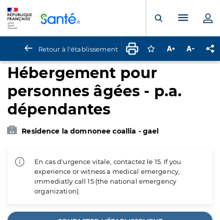
Panneau de gestion des cookies
Menu pr
Ouvrir la rech
Retour à l'établissement
Connectez-vous pour
Augmenter la t
Diminuer 
Pa
Hébergement pour
personnes âgées - p.a.
dépendantes
Residence la domnonee coallia - gael
En cas d'urgence vitale, contactez le 15. If you
experience or witness a medical emergency,
immediatly call 15 (the national emergency
organization).