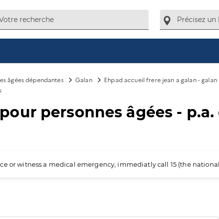
es âgées dépendantes
Galan
Ehpad accueil frere jean a galan - galan
s
our personnes âgées - p.a
ience or witness a medical emergency, immediatly call 15 (the nation