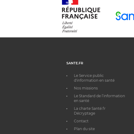
SANTE.FR
Le Service public
d'information en santé
Nos missions
Le Standard de l’information
en santé
La charte Santé.fr
Décryptage
Contact
Plan du site