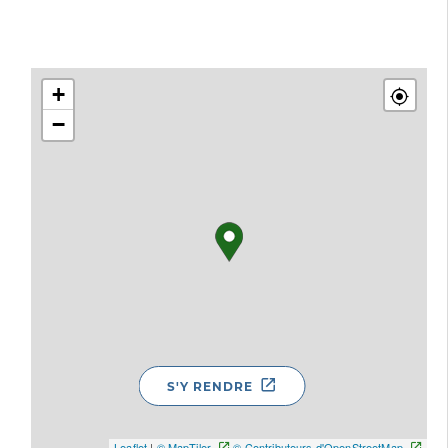
+
−
S'Y RENDRE
Leaflet
|
© MapTiler
© Contributeurs d'OpenStreetMap