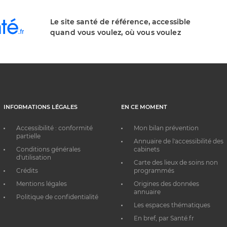
Le site santé de référence, accessible
quand vous voulez, où vous voulez
INFORMATIONS LÉGALES
EN CE MOMENT
Accessibilité : conformité
Mon bilan prévention
partielle
Annuaire de l'accessibilité des
Conditions générales
cabinets
d'utilisation
Carte des lieux de soins non
Crédits
programmés
Mentions légales
Origines des données
annuaire
Politique de confidentialité
Les espaces thématiques
En bref, par Santé.fr