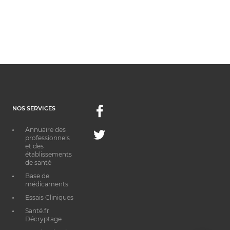
NOS SERVICES
Facebook
Annuaire des
Twitter
professionnels
et des
établissements
de santé
Base de
médicaments
Essais Cliniques
Santé.fr
Décryptage