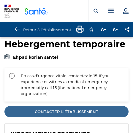
Panneau de gestion des cookies
Menu pr
Ouvrir la rech
Retour à l'établissement
Connectez-vous pour
Augmenter la t
Diminuer 
Pa
Hebergement temporaire
Ehpad korian santel
En cas d'urgence vitale, contactez le 15. If you
experience or witness a medical emergency,
immediatly call 15 (the national emergency
organization).
CONTACTER L'ÉTABLISSEMENT