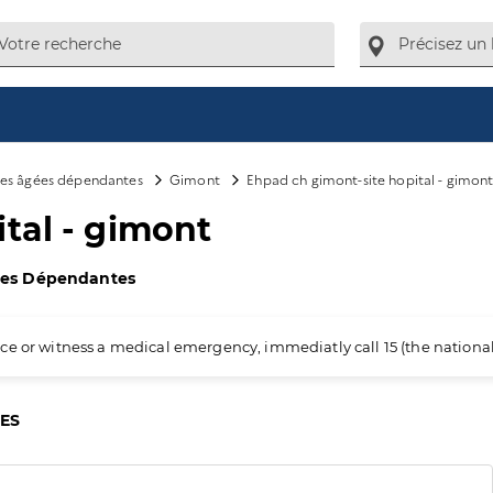
es âgées dépendantes
Gimont
Ehpad ch gimont-site hopital - gimon
tal - gimont
ées Dépendantes
ience or witness a medical emergency, immediatly call 15 (the nation
CES