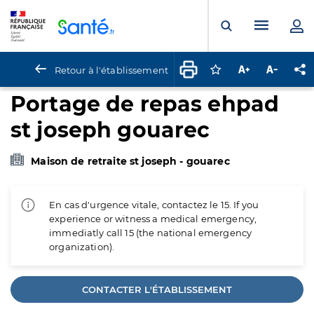
Panneau de gestion des cookies
Menu pr
Ouvrir la rech
Retour à l'établissement
Connectez-vous pour
Augmenter la t
Diminuer 
Pa
Portage de repas ehpad
st joseph gouarec
Maison de retraite st joseph - gouarec
En cas d'urgence vitale, contactez le 15. If you
experience or witness a medical emergency,
immediatly call 15 (the national emergency
organization).
CONTACTER L'ÉTABLISSEMENT