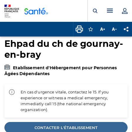
Panneau de gestion des cookies
Menu pr
Ouvrir la rech
Connectez-vous pour
Augmenter la t
Diminuer 
Pa
Ehpad du ch de gournay-
en-bray
Etablissement d'Hébergement pour Personnes
Âgées Dépendantes
En cas d'urgence vitale, contactez le 15. If you
experience or witness a medical emergency,
immediatly call 15 (the national emergency
organization).
CONTACTER L'ÉTABLISSEMENT