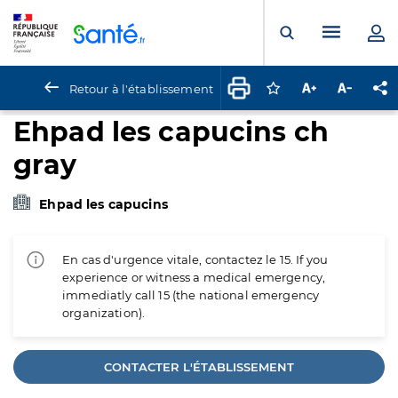
Panneau de gestion des cookies
Menu pr
Ouvrir la rech
Retour à l'établissement
Connectez-vous pour
Augmenter la t
Diminuer 
Pa
Ehpad les capucins ch
gray
Ehpad les capucins
En cas d'urgence vitale, contactez le 15. If you
experience or witness a medical emergency,
immediatly call 15 (the national emergency
organization).
CONTACTER L'ÉTABLISSEMENT