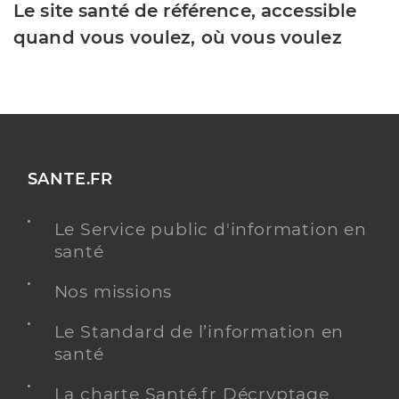
Le site santé de référence, accessible
quand vous voulez, où vous voulez
SANTE.FR
Le Service public d'information en
santé
Nos missions
Le Standard de l’information en
santé
La charte Santé.fr Décryptage