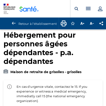
Panneau de gestion des cookies
Menu pr
Ouvrir la rech
Retour à l'établissement
Connectez-vous pour
Augmenter la t
Diminuer 
Pa
Hébergement pour
personnes âgées
dépendantes - p.a.
dépendantes
Maison de retraite de grisolles - grisolles
En cas d'urgence vitale, contactez le 15. If you
experience or witness a medical emergency,
immediatly call 15 (the national emergency
organization).