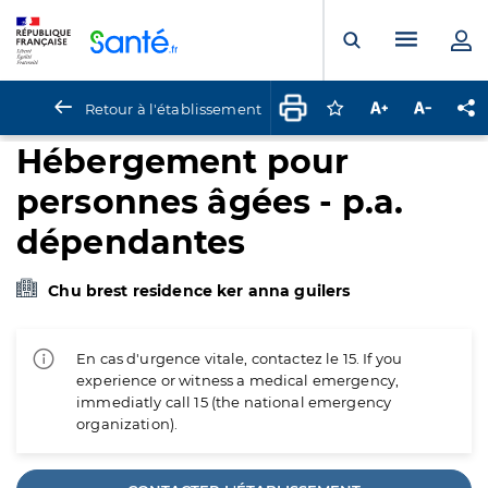
Panneau de gestion des cookies
Menu pr
Ouvrir la rech
Retour à l'établissement
Connectez-vous pour
Augmenter la t
Diminuer 
Pa
Hébergement pour
personnes âgées - p.a.
dépendantes
Chu brest residence ker anna guilers
En cas d'urgence vitale, contactez le 15. If you
experience or witness a medical emergency,
immediatly call 15 (the national emergency
organization).