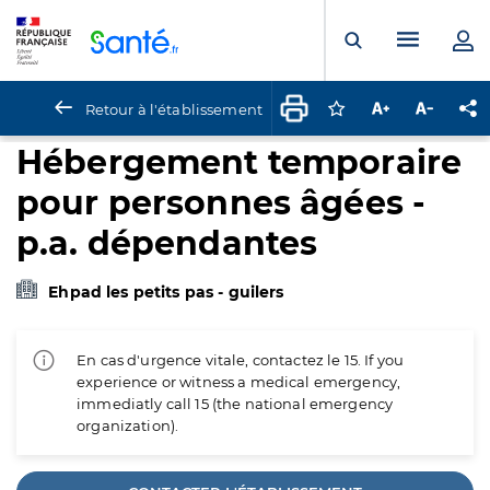
Panneau de gestion des cookies
Menu pr
Ouvrir la rech
Retour à l'établissement
Connectez-vous pour
Augmenter la t
Diminuer 
Pa
Hébergement temporaire
pour personnes âgées -
p.a. dépendantes
Ehpad les petits pas - guilers
En cas d'urgence vitale, contactez le 15. If you
experience or witness a medical emergency,
immediatly call 15 (the national emergency
organization).