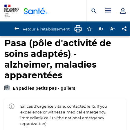
Panneau de gestion des cookies
Menu pr
Ouvrir la rech
Retour à l'établissement
Connectez-vous pour
Augmenter la t
Diminuer 
Pa
Pasa (pôle d'activité de
soins adaptés) -
alzheimer, maladies
apparentées
Ehpad les petits pas - guilers
En cas d'urgence vitale, contactez le 15. If you
experience or witness a medical emergency,
immediatly call 15 (the national emergency
organization).